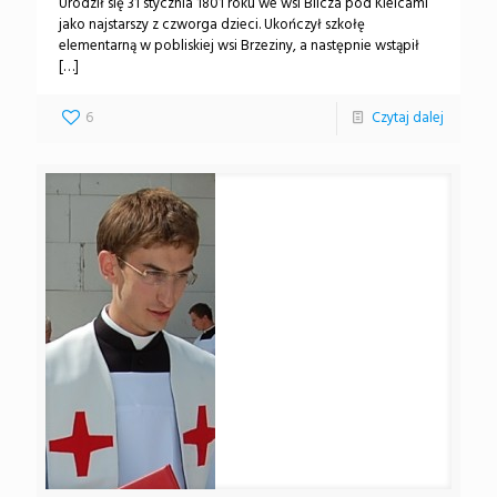
Urodził się 31 stycznia 1801 roku we wsi Bilcza pod Kielcami
jako najstarszy z czworga dzieci. Ukończył szkołę
elementarną w pobliskiej wsi Brzeziny, a następnie wstąpił
[…]
6
Czytaj dalej