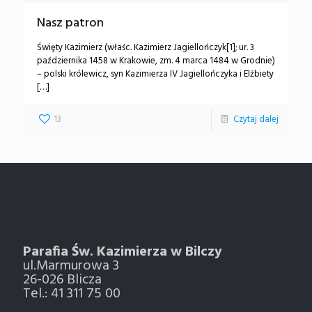
Nasz patron
Święty Kazimierz (właśc. Kazimierz Jagiellończyk[1]; ur. 3
października 1458 w Krakowie, zm. 4 marca 1484 w Grodnie)
– polski królewicz, syn Kazimierza IV Jagiellończyka i Elżbiety
[…]
13
Czytaj dalej
Parafia Św. Kazimierza w Bilczy
ul.Marmurowa 3
26-026 Blicza
Tel.: 41 311 75 00