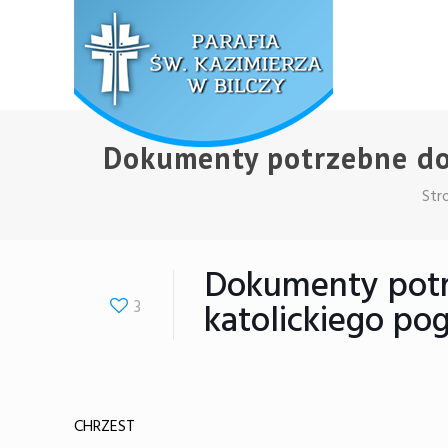
Dokumenty potrzebne do 
Str
Dokumenty potr
3
katolickiego po
CHRZEST