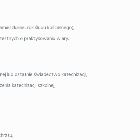
mieszkanie, rok ślubu kościelnego),
rzestnych o praktykowaniu wiary.
ej lub ostatnie świadectwo katechizacji,
ia katechizacji szkolnej,
chrztu,