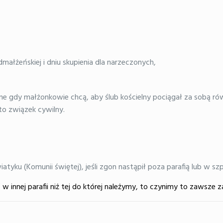
ałżeńskiej i dniu skupienia dla narzeczonych,
e gdy małżonkowie chcą, aby ślub kościelny pociągał za sobą rów
to związek cywilny.
tyku (Komunii świętej), jeśli zgon nastąpił poza parafią lub w szp
 innej parafii niż tej do której należymy, to czynimy to zawsze