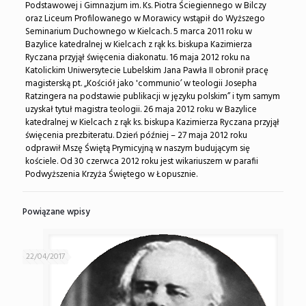
Podstawowej i Gimnazjum im. Ks. Piotra Ściegiennego w Bilczy
oraz Liceum Profilowanego w Morawicy wstąpił do Wyższego
Seminarium Duchownego w Kielcach. 5 marca 2011 roku w
Bazylice katedralnej w Kielcach z rąk ks. biskupa Kazimierza
Ryczana przyjął święcenia diakonatu. 16 maja 2012 roku na
Katolickim Uniwersytecie Lubelskim Jana Pawła II obronił pracę
magisterską pt. „Kościół jako 'communio’ w teologii Josepha
Ratzingera na podstawie publikacji w języku polskim” i tym samym
uzyskał tytuł magistra teologii. 26 maja 2012 roku w Bazylice
katedralnej w Kielcach z rąk ks. biskupa Kazimierza Ryczana przyjął
święcenia prezbiteratu. Dzień później – 27 maja 2012 roku
odprawił Mszę Świętą Prymicyjną w naszym budującym się
kościele. Od 30 czerwca 2012 roku jest wikariuszem w parafii
Podwyższenia Krzyża Świętego w Łopusznie.
Powiązane wpisy
22/04/2017