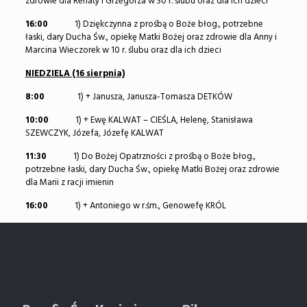
zdrowie dla Renaty i Grzegorza w 30 r. ślubu oraz dla ich dzieci
16:00
1) Dziękczynna z prośbą o Boże błog., potrzebne
łaski, dary Ducha Św., opiekę Matki Bożej oraz zdrowie dla Anny i
Marcina Wieczorek w 10 r. ślubu oraz dla ich dzieci
NIEDZIELA (16 sierpnia)
8:00
1) + Janusza, Janusza-Tomasza DETKÓW
10:00
1) + Ewę KALWAT – CIEŚLA, Helenę, Stanisława
SZEWCZYK, Józefa, Józefę KALWAT
11:30
1) Do Bożej Opatrzności z prośbą o Boże błog.,
potrzebne łaski, dary Ducha Św., opiekę Matki Bożej oraz zdrowie
dla Marii z racji imienin
16:00
1) + Antoniego w r.śm., Genowefę KRÓL