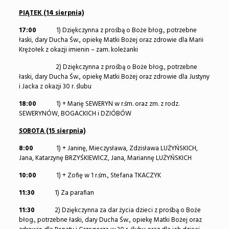
PIĄTEK (14 sierpnia)
17:00
1) Dziękczynna z prośbą o Boże błog., potrzebne
łaski, dary Ducha Św., opiekę Matki Bożej oraz zdrowie dla Marii
Krężołek z okazji imienin – zam. koleżanki
2) Dziękczynna z prośbą o Boże błog., potrzebne
łaski, dary Ducha Św., opiekę Matki Bożej oraz zdrowie dla Justyny
i Jacka z okazji 30 r. ślubu
18:00
1) + Marię SEWERYN w r.śm. oraz zm. z rodz.
SEWERYNÓW, BOGACKICH i DZIÓBÓW
SOBOTA (15 sierpnia)
8:00
1) + Janinę, Mieczysława, Zdzisława LUŻYŃSKICH,
Jana, Katarzynę BRZYŚKIEWICZ, Jana, Mariannę LUŻYŃSKICH
10:00
1) + Zofię w 1 r.śm., Stefana TKACZYK
11:30
1) Za parafian
11:30
2) Dziękczynna za dar życia dzieci z prośbą o Boże
błog., potrzebne łaski, dary Ducha Św., opiekę Matki Bożej oraz