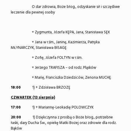
O dar zdrowia, Boże błog., odzyskanie sił i szczęśliwe
leczenie dla pewnej osoby
+ Zygmunta, Józefa KĘPA, Jana, Stanisława SĘK
+ Jana w r.śm., Janinę, Kazimierza, Patryka
MŁYNARCZYK, Stanisława BISAGĘ
+ Zofię, Józefa FOLTYN w r.śm.
+ Jerzego TRAFISZA – od rodz. Pląsków
+ Marię, Franciszka Dziedziców, Zenona MUCHĘ
18:00
1) + Zdzisława BRZOZĘ
CZWARTEK (13 sierpnia)
17:00
1) + Mariannę-Leokadię POLOWCZYK
20:00
1) Dziękczynna z prośbą o Boże błog., potrzebne
łaski, dary Ducha Św., opiekę Matki Bożej oraz zdrowie dla rodz.
Bąków