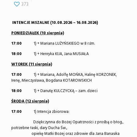
373
INTENCJE MSZALNE (10.08.2026 – 16.08.2026)
PONIEDZIAŁEK (10 sierpnia)
17:00
1) + Mariana LUŻYŃSKIEGO w 8 r.śm.
18:00
1) + Henryka KIJA, Jana MUSIAŁA
WTOREK (11 sierpnia)
17:00
1) + Mariana, Adolfę MOŃKA, Halinę KORZONEK,
Irenę, Mieczysława, Bogdana KOTAROWSKICH
18:00
1) + Danutę KULCZYCKĄ – zam. dzieci
ŚRODA (12 sierpnia)
17:00
1) Intencja zbiorowa:
Dziękczynna do Bożej Opatrzności z prośbą o błog.,
potrzebne łaski, dary Ducha Św.,
opiekę Matki Bożej oraz zdrowie dla Jana Banasika